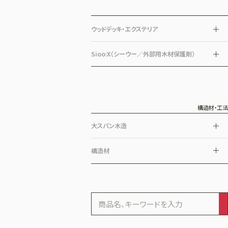
ウッドデッキ・エクステリア
Sioo:X（シーウー／外部用木材保護剤）
構造材・工法
大スパン木造
構造材