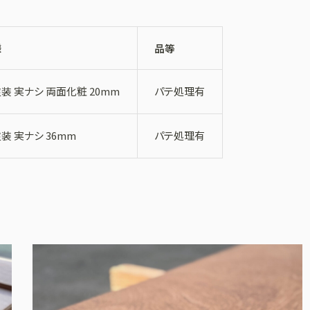
様
品等
装 実ナシ 両面化粧 20mm
パテ処理有
装 実ナシ 36mm
パテ処理有