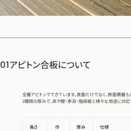
アピトン合板について
01
全層アピトンでできています。表面だけでなく、断面積層も
3種類の厚みで、床や壁・家具・階段板と様々な用途に対応
長さ
巾
厚み
仕様