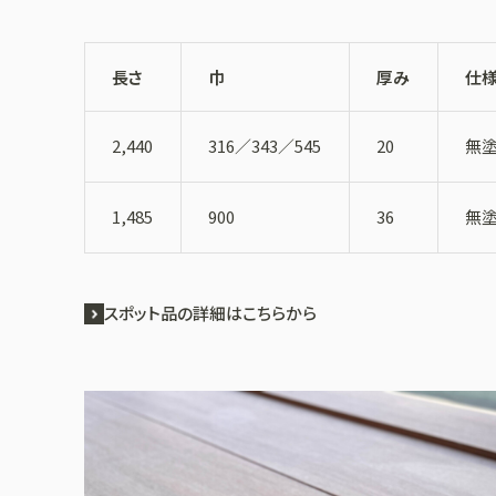
長さ
巾
厚み
仕
2,440
316／343／545
20
無塗
1,485
900
36
無塗
スポット品の詳細はこちらから