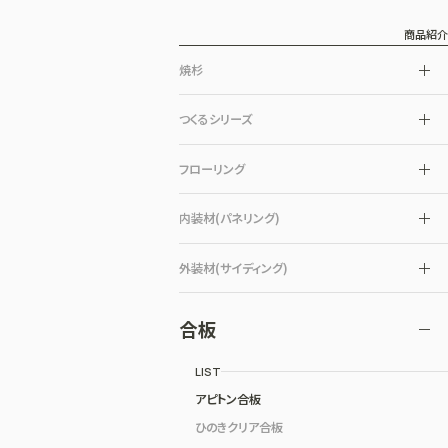
商品紹介
焼杉
つくるシリーズ
フローリング
内装材(パネリング)
外装材(サイディング)
合板
LIST
アピトン合板
ひのきクリア合板