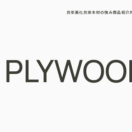
共年美化
共栄木材の強み
商品紹介
 PLYWOO