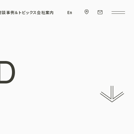
対談
事例＆トピックス
会社案内
En
D