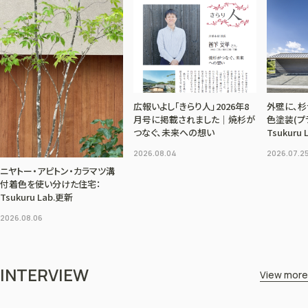
広報いよし「きらり人」2026年8
外壁に、
月号に掲載されました｜焼杉が
色塗装(プ
つなぐ、未来への想い
Tsukuru
2026.08.04
2026.07.2
ニヤトー・アピトン・カラマツ溝
付着色を使い分けた住宅：
Tsukuru Lab.更新
2026.08.06
INTERVIEW
View more