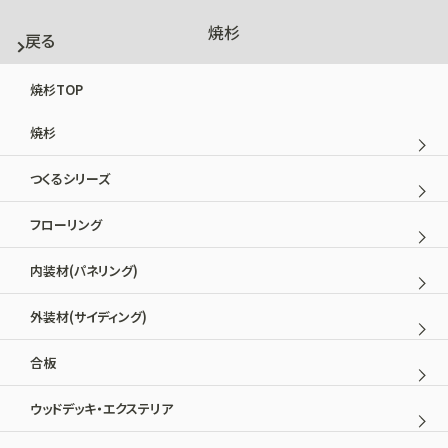
En
商品を選ぶ
焼杉
戻る
戻る
商品紹介
焼杉TOP
焼杉
WAREHOUSE
つくるシリーズ
農業用倉庫
OUR PRODUCT
フローリング
内装材(パネリング)
外装材(サイディング)
合板
ウッドデッキ・エクステリア