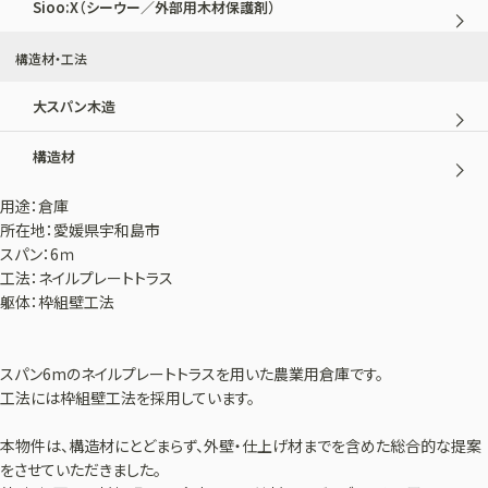
Sioo:X（シーウー／外部用木材保護剤）
構造材・工法
大スパン木造
構造材
用途：倉庫
所在地：愛媛県宇和島市
スパン：6ｍ
工法：ネイルプレートトラス
躯体：枠組壁工法
スパン6mのネイルプレートトラスを用いた農業用倉庫です。
工法には枠組壁工法を採用しています。
本物件は、構造材にとどまらず、外壁・仕上げ材までを含めた総合的な提案
をさせていただきました。