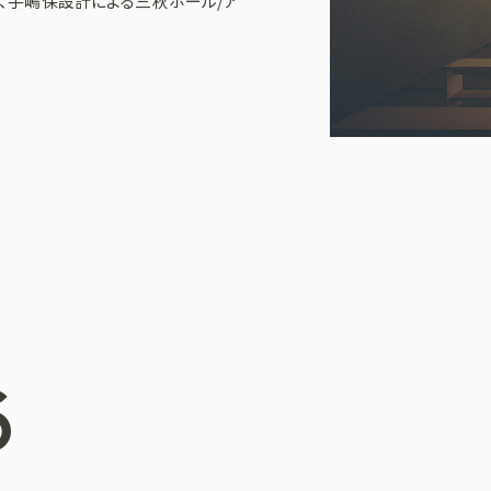
後、手嶋保設計による三秋ホール/ア
6