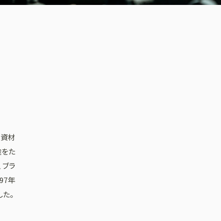
）
宅資材
途をた
、ブラ
97年
した。