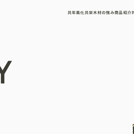
共年美化
共栄木材の強み
商品紹介
Y