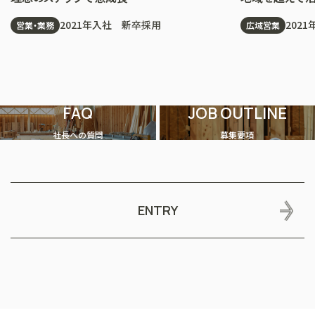
2021年入社 新卒採用
202
営業・業務
広域営業
FAQ
JOB OUTLINE
社長への質問
募集要項
ENTRY
CONTACT US