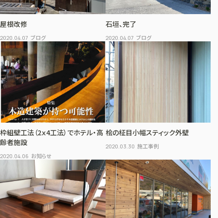
屋根改修
石垣、完了
ブログ
ブログ
2020.04.07
2020.04.07
枠組壁工法（2ｘ4工法）でホテル・高
桧の柾目小幅スティック外壁
齢者施設
施工事例
2020.03.30
お知らせ
2020.04.06