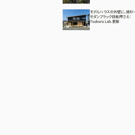
モデルハウスの外壁に、焼杉・
モダンブラック目板押さえ：
Tsukuru Lab.更新