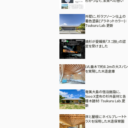
杉がつなぐ、未来への想い
外壁に、杉ラフソーン仕上の
着色塗装(プラネットカラー)：
Tsukuru Lab.更新
焼杉が愛媛県「スゴ技」の認
定を受けました
LVL垂木で約8.2mの大スパン
を実現した木造倉庫
奄美大島の宿泊施設に、
Sioo:X塗布の杉外装材と各
種木建材：Tsukuru Lab.更
新
床と屋根にネイルプレートト
ラスを採用した木造保育園