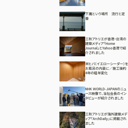
下灘という場所 流行と定
番
三秋アトリエが香港・台湾の
建築メディア「Home
Journal」とYahoo香港で紹
介されました
米ヒバ（イエローシーダー）を
お風呂の内装に／施工後約
4年の経年変化
NHK WORLD-JAPANのニュ
ース映像で、当社会長のイン
タビューが紹介されました
三秋アトリエが海外建築メデ
ィア「ArchDaily」に掲載され
ました