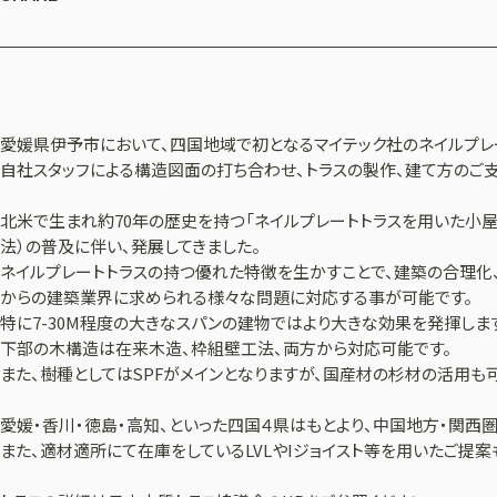
愛媛県伊予市において、四国地域で初となるマイテック社のネイルプレ
自社スタッフによる構造図面の打ち合わせ、トラスの製作、建て方のご
北米で生まれ約70年の歴史を持つ「ネイルプレートトラスを用いた小
法）の普及に伴い、発展してきました。
ネイルプレートトラスの持つ優れた特徴を生かすことで、建築の合理化
からの建築業界に求められる様々な問題に対応する事が可能です。
特に7-30M程度の大きなスパンの建物ではより大きな効果を発揮しま
下部の木構造は在来木造、枠組壁工法、両方から対応可能です。
また、樹種としてはSPFがメインとなりますが、国産材の杉材の活用も
愛媛・香川・徳島・高知、といった四国４県はもとより、中国地方・関西
また、適材適所にて在庫をしているLVLやIジョイスト等を用いたご提案