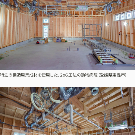
特注の構造用集成材を使用した、２x６工法の動物病院（愛媛県東温市）