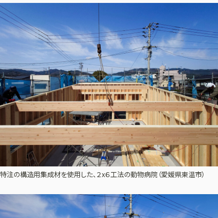
特注の構造用集成材を使用した、２x６工法の動物病院（愛媛県東温市）