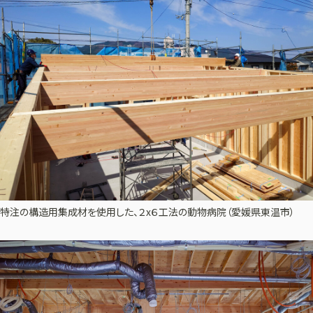
特注の構造用集成材を使用した、２x６工法の動物病院（愛媛県東温市）