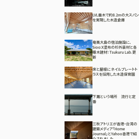
LVL垂木で約8.2mの大スパン
を実現した木造倉庫
奄美大島の宿泊施設に、
Sioo:X塗布の杉外装材と各
種木建材：Tsukuru Lab.更
新
床と屋根にネイルプレートト
ラスを採用した木造保育園
下灘という場所 流行と定
番
三秋アトリエが香港・台湾の
建築メディア「Home
Journal」とYahoo香港で紹
介されました