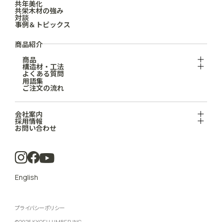
共年美化
共栄木材の強み
対談
事例＆トピックス
商品紹介
商品
構造材・工法
よくある質問
用語集
ご注文の流れ
会社案内
採用情報
お問い合わせ
English
プライバシーポリシー
©2025 KYOEI LUMBER INC.