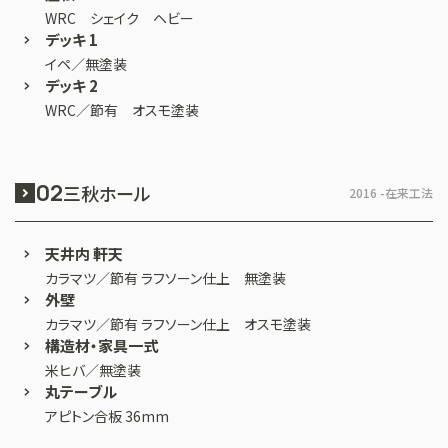
WRC シェイク ヘビー
デッキ 1
イペ／無塗装
デッキ 2
WRC／節有 オスモ塗装
02
三秋ホール
2016 -
在来工法
天井内 軒天
カラマツ／節有 ラフソーン仕上 無塗装
外壁
カラマツ／節有 ラフソーン仕上 オスモ塗装
構造材・家具一式
米ヒバ／無塗装
丸テーブル
アピトン合板 36mm