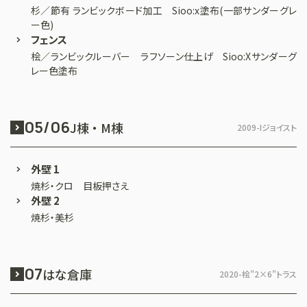
杉／節有 ランビックボード加工 Sioo:x塗布(一部サンダーグレ
ー色)
フェンス
桧／ランビックルーバー ラフソーン仕上げ Sioo:Xサンダーグ
レー色塗布
05/06
J棟 ・ M棟
2009-
Iジョイスト
外壁 1
焼杉・クロ 目板押さえ
外壁 2
焼杉・美杉
07
はな倉庫
2020-
桧"2×6"トラス