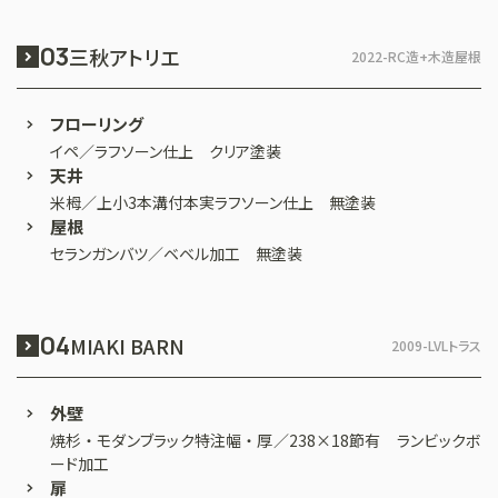
03
三秋アトリエ
2022-
RC造+木造屋根
フローリング
イペ／ラフソーン仕上 クリア塗装
天井
米栂／上小3本溝付本実ラフソーン仕上 無塗装
屋根
セランガンバツ／ベベル加工 無塗装
04
MIAKI BARN
2009-
LVLトラス
外壁
焼杉 ・ モダンブラック特注幅 ・ 厚／238×18節有 ランビックボ
ード加工
扉