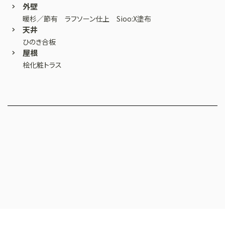
外壁
暖杉／節有 ラフソーン仕上 Sioo:X塗布
天井
ひのき合板
屋根
桧化粧トラス
HALL & ATELIER
OUR VISION
COMPANY INFO
HISTORY
三秋ホール＆三秋アトリエ
共年美化
会社概要
沿革
CONTACT US