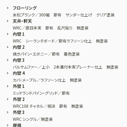
フローリング
米松プランク／300幅 節有 サンダー仕上げ クリア塗装
天井・軒天
WRC／底目本実 節有 乱尺貼り 無塗装
内壁 1
WRC シーランチボード／節有ラフソーン仕上 無塗装
内壁 2
焼きパイン・エボニー／節有 着色塗装
内壁 3
バルサムファー／上小 2本溝付本実プレーナー仕上 無塗装
内壁 4
カバ・メープル／ラフソーン仕上 無塗装
外壁 1
ミッドランドパイン・グリッド／節有
外壁 2
WRC108 チャネル／相決 節有 無塗装
外壁 3
WRC シングル／無塗装
屋根